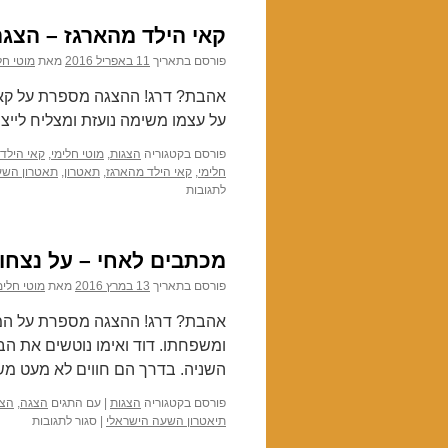
הדסה
–
קאי הילד מהארגז – הצגה
הצגה
מוזיקלית
פורסם בתאריך
11 באפריל 2016
מאת
מוטי חל
על
עליית
אהבת? דרג! ההצגה מספרת על קאי, 
יהודי
על עצמו משימה נועזת ומצליח לייצר
תימן
פורסם בקטגוריה
הצגות
,
מוטי חלימי
,
קאי הילד
חלימי
,
קאי הילד מהארגז
,
תאטרון
,
תאטרון הש
לתגובות
על
קאי
הילד
מהארגז
מכתבים לאחי – על נצחון
–
הצגה
פורסם בתאריך
13 במרץ 2016
מאת
מוטי חלימ
העוסקת
בערכים
אהבת? דרג! ההצגה מספרת על המס
חברתיים
ומשפחתו. דוד ואימו נוטשים את הב
ומוסריים
השניה. בדרך הם חווים לא מעט מש
פורסם בקטגוריה
הצגות
|
עם התגים
הצגה
,
הצג
תיאטרון השעה הישראלי
|
סגור לתגובות
על
מכתבי