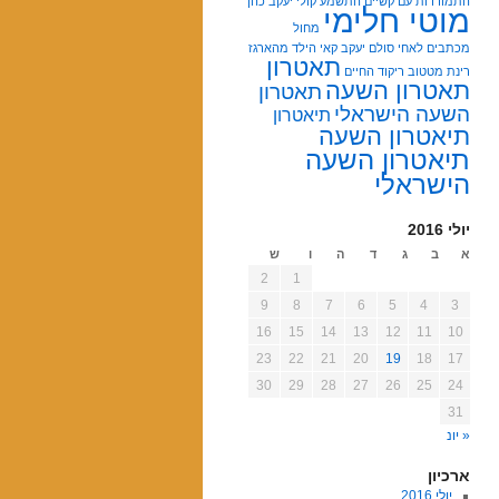
התמודדות עם קשיים
התשמע קולי
יעקב כהן
מוטי חלימי
מחול
מכתבים לאחי
סולם יעקב
קאי הילד מהארגז
תאטרון
רינת מטטוב
ריקוד החיים
תאטרון השעה
תאטרון
השעה הישראלי
תיאטרון
תיאטרון השעה
תיאטרון השעה
הישראלי
יולי 2016
א
ב
ג
ד
ה
ו
ש
2
1
9
8
7
6
5
4
3
16
15
14
13
12
11
10
23
22
21
20
19
18
17
30
29
28
27
26
25
24
31
« יונ
ארכיון
יולי 2016