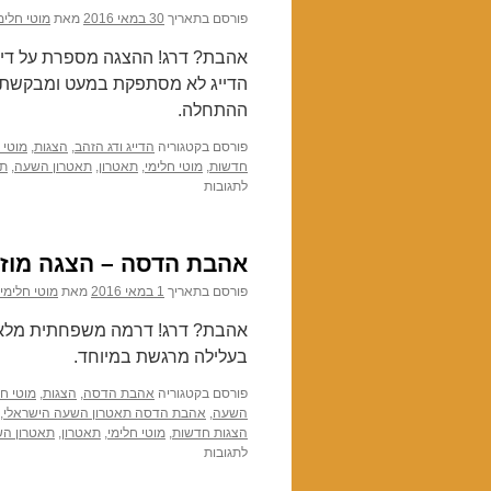
פורסם בתאריך
30 במאי 2016
מאת
מוטי חלימ
אהבת? דרג! ההצגה מספרת על דיי
הדייג לא מסתפקת במעט ומבקשת מ
ההתחלה.
פורסם בקטגוריה
הדייג ודג הזהב
,
הצגות
,
מוטי 
חדשות
,
מוטי חלימי
,
תאטרון
,
תאטרון השעה
,
תא
לתגובות
על
הדייג
ודג
הזהב
אהבת הדסה – הצגה מוזיק
–
על
פורסם בתאריך
1 במאי 2016
מאת
מוטי חלימי
חמדנות
וחוסר
צניעות
בעלילה מרגשת במיוחד.
פורסם בקטגוריה
אהבת הדסה
,
הצגות
,
מוטי חל
השעה
,
אהבת הדסה תאטרון השעה הישראלי
,
הצגות חדשות
,
מוטי חלימי
,
תאטרון
,
תאטרון ה
לתגובות
על
אהבת