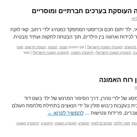
 העוסקת בערכים חברתיים ומוסריים
ימי
ילד יתום חכם וכריזמטי המתפקד כמנהיג ילדי רחוב. קאי לוקח
 לכידות ואחווה בין הילדים, תוך הבטחה לתקווה ועתיד מבטיח.
 מהארגז
,
תאטרון השעה הישראלי
|
עם התגים
הצגה
,
הצגות
,
הצגות חדשות
,
מוטי
עה
,
תאטרון השעה הישראלי
,
תיאטרון השעה
,
תיאטרון השעה הישראלי
|
סגור
 רוח האמונה
י
ע של ילדי טהרן, דרך הסיפור המרגש של ילד בשם דוד
ית בעקבות כיבוש פולין על ידי הנאצים בתחילת מלחמת העולם
ברים, פרידות ונטישות …
להמשיך לקרוא
←
ות
,
מוטי חלימי
,
מכתבים לאחי
,
תאטרון
,
תאטרון השעה
,
תיאטרון
,
תיאטרון השעה
,
ם