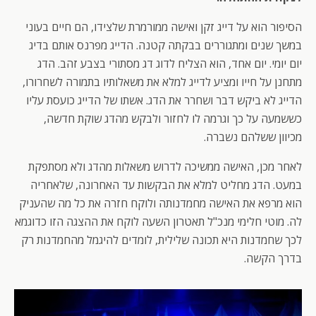
הסיפור הוא על דייג זקן ואישה ממורמרת שלצידו, הם חיים בעוני
במשך שנים ומתגוררים בבקתה קטנה. הדייג מפרנס אותם בדיג
יום יומי. יום אחד, הוא הצליח לדוג דג מסתורי בצבע זהב. הדג
מתחנן על חייו ומציע לדייג למלא את משאלותיו בתמורה לשחרורו,
הדייג לא ביקש דבר ושחרר את הדג. אשתו של הדייג כועסת עליו
כששמעה על כך וגרמה לו לחזור ולבקש מהדג שוקת חדשה,
מכיוון ששלהם נשברה.
לאחר מכן, האישה ממשיכה לדרוש משאלות מהדג ולא מסתפקת
במעט. הדג מחליט למלא את הבקשות עד האחרונה, שלאחריה
הוא מרפא את האישה מחמדנותה ולוקח חזרה את כל מה שהעניק
לה. מוטי חלימי מנכ"ל תאטרון השעה לוקח את ההצגה הזו כדוגמא
לכך שחמדנות היא תכונה שלילית, לומדים להיגמל מהחמדנות רק
בדרך הקשה.